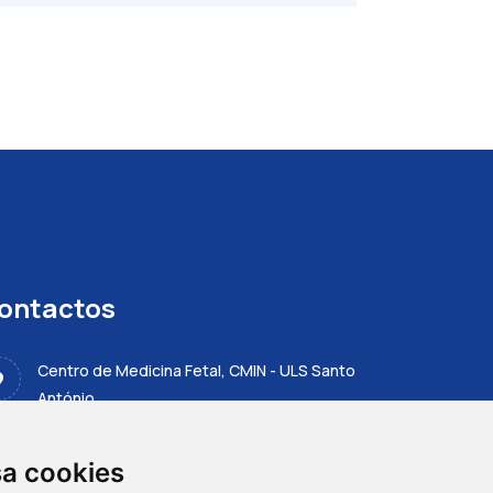
ontactos
Centro de Medicina Fetal, CMIN - ULS Santo
António
Largo da Maternidade de Júlio Dinis 45
sa cookies
4050-651 PORTO