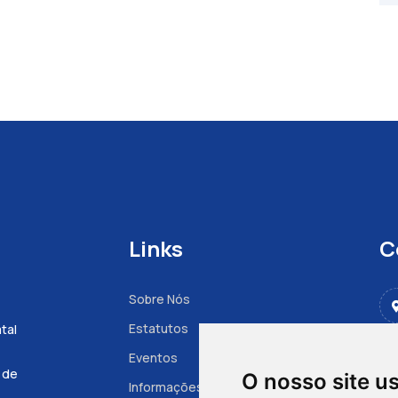
Links
C
Sobre Nós
Estatutos
tal
Eventos
s de
O nosso site u
Informações à Grávida