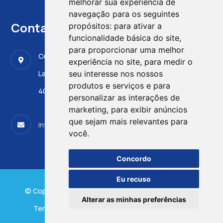
melhorar sua experiência de
navegação para os seguintes
Contactos
propósitos:
para ativar a
funcionalidade básica do site
,
para proporcionar uma melhor
Centro de Medicina Fetal, CMIN - ULS Santo António
experiência no site
,
para medir o
Largo da Maternidade de Júlio Dinis 45
seu interesse nos nossos
produtos e serviços e para
4050-651 PORTO
personalizar as interações de
marketing
,
para exibir anúncios
que sejam mais relevantes para
info@apdpn.com
você
.
Concordo
Eu recuso
© Copyright 2025 - APDPN - Powered by
TRIGÉNIUS
Alterar as minhas preferências
Termos e Condições
Politica de Privacidade