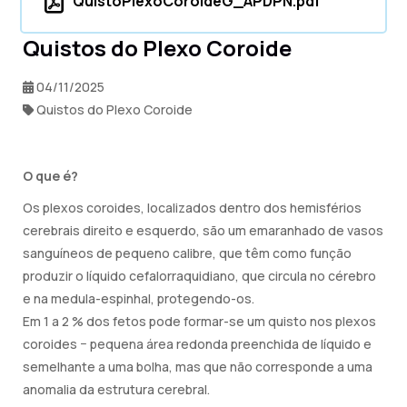
QuistoPlexoCoroideG_APDPN.pdf
Quistos do Plexo Coroide
04/11/2025
Quistos do Plexo Coroide
O que é?
Os plexos coroides, localizados dentro dos hemisférios
cerebrais direito e esquerdo, são um emaranhado de vasos
sanguíneos de pequeno calibre, que têm como função
produzir o líquido cefalorraquidiano, que circula no cérebro
e na medula-espinhal, protegendo-os.
Em 1 a 2 % dos fetos pode formar-se um quisto nos plexos
coroides − pequena área redonda preenchida de líquido e
semelhante a uma bolha, mas que não corresponde a uma
anomalia da estrutura cerebral.