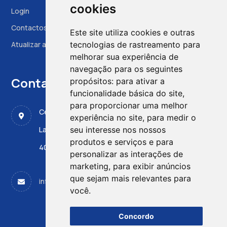
cookies
Login
Contactos
Este site utiliza cookies e outras
Atualizar as preferências das cookies
tecnologias de rastreamento para
melhorar sua experiência de
navegação para os seguintes
Contactos
propósitos:
para ativar a
funcionalidade básica do site
,
para proporcionar uma melhor
Centro de Medicina Fetal, CMIN - ULS Santo António
experiência no site
,
para medir o
Largo da Maternidade de Júlio Dinis 45
seu interesse nos nossos
produtos e serviços e para
4050-651 PORTO
personalizar as interações de
marketing
,
para exibir anúncios
que sejam mais relevantes para
info@apdpn.com
você
.
Concordo