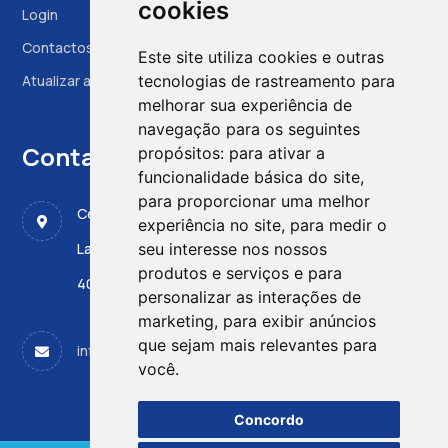
cookies
Login
Contactos
Este site utiliza cookies e outras
Atualizar as preferências das cookies
tecnologias de rastreamento para
melhorar sua experiência de
navegação para os seguintes
Contactos
propósitos:
para ativar a
funcionalidade básica do site
,
para proporcionar uma melhor
Centro de Medicina Fetal, CMIN - ULS Santo António
experiência no site
,
para medir o
Largo da Maternidade de Júlio Dinis 45
seu interesse nos nossos
produtos e serviços e para
4050-651 PORTO
personalizar as interações de
marketing
,
para exibir anúncios
que sejam mais relevantes para
info@apdpn.com
você
.
Concordo